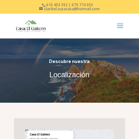
610 403 392 | 679 774 055
claribel.susacasa@hotmail.com
Descubre nuestra
Localización